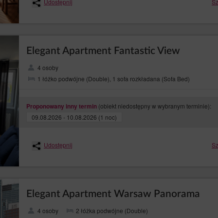
Udostępnij
Sz
bowych jej dotyczących, które dostarczyła Administratorowi danych, oraz żądan
i dane są przetwarzane na podstawie zgody osoby, której dane dotyczą, lub umowy z
 zautomatyzowany;
– wniesienia sprzeciwu wobec przetwarzania jej danych osobowych w prawn
 RODO)
 jej szczególną sytuacją, w tym wobec profilowania. Wówczas Administrator dany
Elegant Apartment Fantastic View
podstaw do przetwarzania, nadrzędnych wobec interesów, praw i wolności osób, k
lub obrony roszczeń. Jeżeli zgodnie z oceną interesy osoby, której dane dotyczą,
trator danych będzie zobowiązany zaprzestać przetwarzania danych w tych celach;
4 osoby
1 łóżko podwójne (Double), 1 sofa rozkładana (Sofa Bed)
żdym momencie i bez podawania przyczyny, lecz przetwarzanie danych osobowy
e z prawem. Cofnięcie zgody spowoduje zaprzestanie przetwarzania przez Admini
a wyrażona.
(obiekt niedostępny w wybranym terminie):
Proponowany inny termin
nionych praw, osoba, której dane dotyczą, powinna skontaktować się, wykorzystu
09.08.2026 - 10.08.2026 (1 noc)
nformować go, z którego prawa i w jakim zakresie chce skorzystać.
 Osobowych
Udostępnij
Sz
rawo wnieść skargę do organu nadzoru, którym w Polsce jest Prezes Urzędu Ochr
 można kontaktować się w następujący sposób:
93 Warszawa;
podawczą dostępną na stronie: https://www.uodo.gov.pl/pl/p/kontakt ;
Elegant Apartment Warsaw Panorama
4 osoby
2 łóżka podwójne (Double)