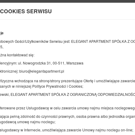
 COOKIES SERWISU
Informacje o nas
cje
KONIEC
LICZBA OSÓB
2
obowych Gości/Użytkowników Serwisu jest: ELEGANT APARTMENT SPÓŁKA 
08
SIERPNIA
5,
2026
OS.
żna kontaktować się:
encyjnym: ul. Nowogrodzka 31, 00-511, Warszawa
ktronicznej: biuro@elegantapartment.pl
Doprecyzuj rezerwację
Potwierdź rezerwację
fizyczna wchodząca na stronę/strony prezentujące Ofertę i umożliwiające zawarci
sanych w niniejszej Polityce Prywatności i Cookies;
Elegant Apartment Arkadia
ilewski, ELEGANT APARTMENT SPÓŁKA Z OGRANICZONĄ ODPOWIEDZIALNOŚCIĄ, 
Dostępna liczba: 1
oferowane przez Usługodawcę w celu zawarcia umowy najmu miejsca noclegoweg
2
3 osoby
pow. 37,00 m
1 sypialnia
1 duże łóżko podwójne (Queen), 1 sofa jednoosobowa (Sofa Bed)
ająca pełną zdolność do czynności prawnych, osoba prawna albo jednostka organi
sługodawcą umowę najmu noclegu;
Usługodawcy w Internecie, umożliwiająca zawarcie Umowy najmu noclegu on-line;
Udostępnij
Sz