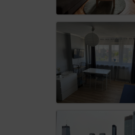
maszynowego danych oso
Administratorowi, jeżel
przetwarzane w sposób
do sprzeciwu (art. 21
z przyczyn związanych z
prawnie uzasadnionych 
ustalenia, dochodzenia 
administratora, Adminis
w ka
do cofnięcia zgody
nadal pozostanie zgodn
którym zgoda ta został
Aby skorzystać z wyżej wymie
Administratorem danych i poi
Prezes Urzędu Ochrony Danych
Osoba, której dane dotyczą, ma p
Warszawie, ul. Stawki 2, z którym
listownie: ul. Stawki 2, 00-1
przez elektroniczną skrzynkę 
infolinia: 606-950-0000.
Inspektor Ochrony Danych