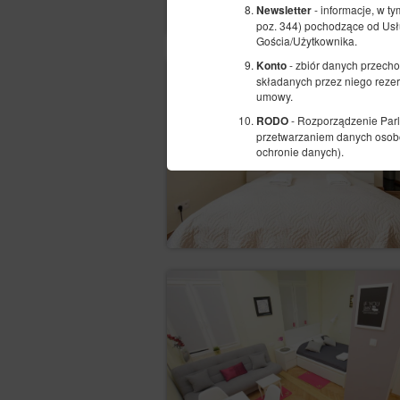
- informacje, w t
Newsletter
poz. 344) pochodzące od Usł
Gościa/Użytkownika.
- zbiór danych przech
Konto
składanych przez niego reze
umowy.
- Rozporządzenie Parl
RODO
przetwarzaniem danych osobo
ochronie danych).
Cele, podstawy prawne oraz czas
W celu realizacji Umowy naj
informacje dotyczące u
cookies lub innych podo
aktywności na Stronie,
informacje o geolokaliza
wykorzystywana w celu d
dane osobowe Użytkowni
lub inne dane osobowe,
Administrator.
Informacje te nie zawierają 
w związku z tym Administrat