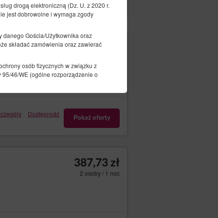
Pokaż oferty
ług drogą elektroniczną (Dz. U. z 2020 r.
ie jest dobrowolne i wymaga zgody
y danego Gościa/Użytkownika oraz
oże składać zamówienia oraz zawierać
387,51 zł
2 osoby / 1 noc
ochrony osób fizycznych w związku z
 95/46/WE (ogólne rozporządzenie o
czegóły
Dostępność
Pokaż oferty
komputera, informacje zawarte w plikach
 dotyczące urządzenia, dane dotyczące
 Informacja o geolokalizacji jest
387,73 zł
er telefonu, NIP, numer konta bankowego
2 osoby / 1 noc
procesie rezerwacyjnym wymaga
nformacjami mogą stanowić dane osobowe i