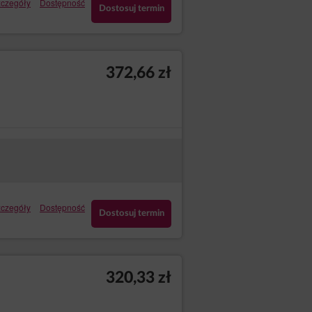
czegóły
Dostępność
ia przesłania tych danych innemu
Dostosuj termin
 nią zawartej oraz jeżeli dane są
ie uzasadnionych celach administratora,
ch dokonuje oceny istnienia ważnych
372,66 zł
tórych dane dotyczą, lub podstaw do
 będą ważniejsze od interesów
ch dokonane przed cofnięciem zgody
stratora danych osobowych w celu, w
jąc podane dane kontaktowe, z
czegóły
Dostępność
ony Danych Osobowych z siedzibą w
Dostosuj termin
320,33 zł