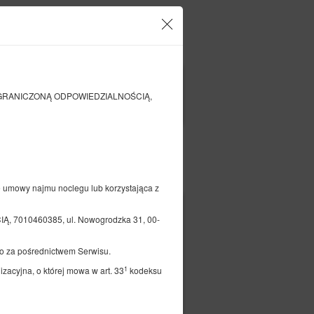
Twoje konto i rezerwacje
PL
zł
|
Z OGRANICZONĄ ODPOWIEDZIALNOŚCIĄ,
FILTRY
Opłać
e umowy najmu noclegu lub korzystająca z
369,70 zł
7010460385, ul. Nowogrodzka 31, 00-
2 osoby / 1 noc
o za pośrednictwem Serwisu.
1
zacyjna, o której mowa w art. 33
kodeksu
czegóły
Dostępność