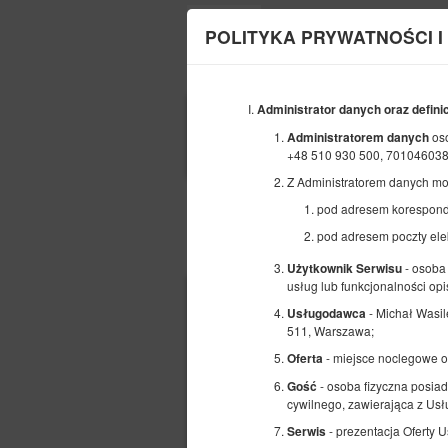
POLITYKA PRYWATNOŚCI I
Administrator danych oraz defini
POCZĄTEK
os
Administratorem danych
07
SIERPNIA
+48 510 930 500, 701046038
2026
Z Administratorem danych mo
pod adresem korespond
pod adresem poczty ele
Wybierz ofertę
- osoba 
Użytkownik Serwisu
usług lub funkcjonalności opi
- Michał Was
Usługodawca
511, Warszawa;
- miejsce noclegowe 
Oferta
- osoba fizyczna posiad
Gość
cywilnego, zawierająca z U
- prezentacja Oferty 
Serwis