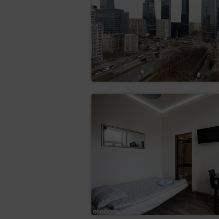
W każdym przypadku osoba, której
wiadomości e-mail lub pisemnie na 
Zmiany Polityki Prywatności
Polityka prywatności i cookies moż
informacji Gościom/Użytkownikom.
Cookies
Serwis realizuje funkcje poz
poprzez dobrowolnie wp
poprzez zapisywanie w u
poprzez gromadzenie lo
Pliki cookies stanowią dane 
i przeznaczone są do korzyst
na urządzeniu końcowym oraz
Serwis korzysta z plików coo
korzystanie przez Serwis ze w
się komunikatu o korzystaniu
Zgoda, o której mowa w popr
skorzystać z opcji: „Ustawien
Administrator danych zastrze