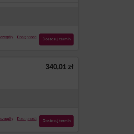
ny danych Administratora za pomocą
tności i Cookies.
 w celu zapewnienia aktualnej i rzetelnej
czegóły
Dostępność
Dostosuj termin
ujący sposób:
o formularza;
340,01 zł
e do poprawnego działania serwisu).
zeniu końcowym Gościa/Użytkownika Serwisu
 której pochodzą, czas przechowywania ich
w tym zakresie. Wyrażenie zgody na
cę przejść do strony” podczas wyświetlania
czegóły
Dostępność
padku Gość/Użytkownik Serwisu powinien
Dostosuj termin
Sklep internetowy. Jednocześnie
nia, bezpieczeństwa, utrzymania