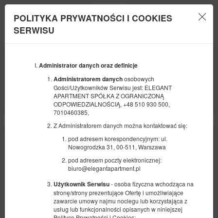
POLITYKA PRYWATNOŚCI I COOKIES
Menu
SERWISU
POCZĄTEK
KONIEC
08
09
SIERPNIA
Administrator danych oraz definicje
SIERPNIA
2026
2026
osobowych
Administratorem danych
Gości/Użytkowników Serwisu jest: ELEGANT
LICZBA OSÓB
APARTMENT SPÓŁKA Z OGRANICZONĄ
2
FILTRY
ODPOWIEDZIALNOŚCIĄ, +48 510 930 500,
7010460385,
Z Administratorem danych można kontaktować się:
pod adresem korespondencyjnym: ul.
Nowogrodzka 31, 00-511, Warszawa
pod adresem poczty elektronicznej:
biuro@elegantapartment.pl
- osoba fizyczna wchodząca na
Użytkownik Serwisu
stronę/strony prezentujące Ofertę i umożliwiające
zawarcie umowy najmu noclegu lub korzystająca z
usług lub funkcjonalności opisanych w niniejszej
Polityce Prywatności i Cookies;