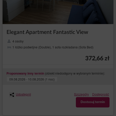
dostępnej w komunikacie o korzystaniu z plików
cookies przez Sklep internetowy. Jednocześnie
Administrator danych zastrzega, że wyłączenie
obsługi plików cookies niezbędnych dla procesów
uwierzytelniania, bezpieczeństwa, utrzymania
preferencji Gościa/Użytkownika Serwisu może
utrudnić, a w skrajnych przypadkach może
Elegant Apartment Fantastic View
uniemożliwić korzystanie z Serwisu.
Jeżeli Gość/Użytkownik Serwisu nie wyraża zgody na
4 osoby
korzystanie przez Serwis z plików cookies, może
1 łóżko podwójne (Double), 1 sofa rozkładana (Sofa Bed)
skorzystać z opcji: „Nie wyrażam zgody”, dostępnej
również w komunikacie o korzystaniu z plików cookies
372,66 zł
przez Sklep internetowy bądź dokonać zmian w
ustawieniach przeglądarki internetowej, z której
aktualnie korzysta (może to jednak spowodować
niepoprawne działanie strony Serwisu).
(obiekt niedostępny w wybranym terminie):
Proponowany inny termin
W celu zarządzania ustawieniami cookies, należy
09.08.2026 - 10.08.2026 (1 noc)
wybrać z listy poniżej przeglądarkę internetową/
system i postępować zgodnie z instrukcjami:
Internet Explorer
Udostępnij
Szczegóły
Dostępność
Chrome
Dostosuj termin
Safari
Firefox