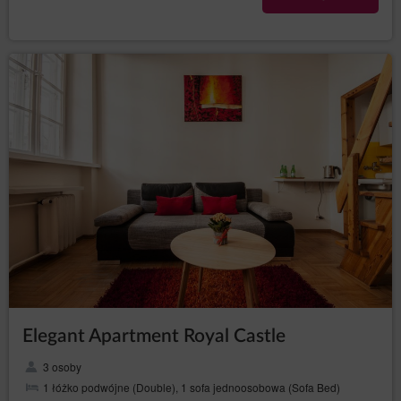
prawnej do ich przetwarzania lub dane nie są już
niezbędne do celów przetwarzania;
do ograniczenia przetwarzania (art. 18 RODO)
– żądania ograniczenia przetwarzania danych
osobowych, gdy:
osoba, której dane dotyczą, kwestionuje
prawidłowość danych osobowych – na
okres pozwalający Administratorowi danych
sprawdzić prawidłowość tych danych,
przetwarzanie jest niezgodne z prawem, a
osoba, której dane dotyczą, sprzeciwia się
ich usunięciu, żądając ograniczenia ich
wykorzystywania,
Administrator danych nie potrzebuje już
tych danych, ale są one potrzebne osobie,
której dane dotyczą, do ustalenia,
dochodzenia lub obrony roszczeń,
osoba, której dane dotyczą, wniosła
Elegant Apartment Royal Castle
sprzeciw wobec przetwarzania – do czasu
stwierdzenia, czy prawnie uzasadnione
podstawy po stronie administratora są
3 osoby
nadrzędne wobec podstaw sprzeciwu
1 łóżko podwójne (Double), 1 sofa jednoosobowa (Sofa Bed)
osoby, której dane dotyczą;