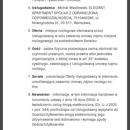
- Michał Wasilewski, ELEGANT
Usługodawca
APARTMENT SPÓŁKA Z OGRANICZONĄ
ODPOWIEDZIALNOŚCIĄ, 7010460385, ul.
Nowogrodzka 31, 00-511, Warszawa;
- miejsce noclegowe oferowane przez
Oferta
Usługodawcę w celu zawarcia umowy najmu miejsca
noclegowego za pośrednictwem Serwisu.
- osoba fizyczna posiadająca pełną zdolność do
Gość
czynności prawnych, osoba prawna albo jednostka
1
organizacyjna, o której mowa w art. 33
kodeksu
cywilnego, zawierająca z Usługodawcą umowę najmu
noclegu;
- prezentacja Oferty Usługodawcy w Internecie,
Serwis
umożliwiająca zawarcie Umowy najmu noclegu on-
line;
- informacje, w tym informacje handlowe w
Newsletter
rozumieniu ustawy z dnia 18 lipca 2002r. o
świadczeniu usług drogą elektroniczną (Dz. U. z 2020
r. poz. 344) pochodzące od Usługodawcy wysyłane do
Gościa/Użytkownika drogą elektroniczną; jego
otrzymywanie jest dobrowolne i wymaga zgody
Gościa/Użytkownika.