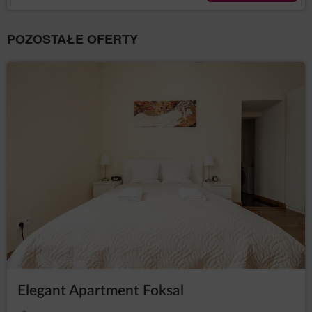
określonych plików cookies lub innych podobnych
technologii, wyrażonych przez odpowiednie
ustawienia przeglądarki internetowej zgodnie z
POZOSTAŁE OFERTY
Prawem telekomunikacyjnym lub w związku
z wyrażeniem zgody na geolokalizację. Dane są
przetwarzane do czasu zakończenia korzystania przez
Gościa/Użytkownika z Serwisu.
Administrator zobowiązuje się podjąć wszelkie środki
wymagane na mocy art. 32 RODO, tj, uwzględniając
stan wiedzy technicznej, koszt wdrażania oraz
charakter, zakres i cele przetwarzania oraz ryzyko
naruszenia praw lub wolności osób fizycznych o
różnym prawdopodobieństwie wystąpienia i wadze,
Administrator wdraża odpowiednie środki techniczne i
organizacyjne, aby zapewnić stopień bezpieczeństwa
odpowiadający temu ryzyku.
Działania marketingowe administratora
Na stronie Serwisu Administrator danych może zamieszczać
informacje marketingowe o swoich produktach lub
usługach. Wyświetlanie tych treści jest dokonywane przez
Administratora danych zgodnie z art. 6 ust.1 lit. f RODO, tj.
zgodnie z prawnie uzasadnionym interesem Administratora
Elegant Apartment Foksal
danych polegającym na publikacji treści związanych ze
świadczonymi usługami oraz treści promocyjnych akcji, w