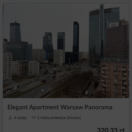
Opera
Android
Safari (iOS)
Windows Phone
Podstawą prawną przetwarzania danych osobowych
pochodzących z plików cookies są prawnie
uzasadnione interesy Administratora danych,
polegające na zapewnianiu wysokiej jakości usług,
zapewnianiu bezpieczeństwa usług.
W ramach Serwisu stosowane są dwa zasadnicze
rodzaje plików cookies: „sesyjne” (session cookies)
oraz „stałe” (persistent cookies). Cookies „sesyjne” są
plikami tymczasowymi, które przechowywane są w
urządzeniu końcowym Użytkownika Serwisu do czasu
wylogowania, opuszczenia Serwisu lub wyłączenia
oprogramowania (przeglądarki internetowej). „Stałe”
pliki cookies przechowywane są w urządzeniu
Elegant Apartment Warsaw Panorama
końcowym Gościa/Użytkownika Serwisu przez czas
określony w parametrach plików cookies lub do czasu
4 osoby
2 łóżka podwójne (Double)
ich usunięcia przez Gościa/Użytkownika.
Pliki cookies wykorzystywane są w następujących
320,33 zł
celach: