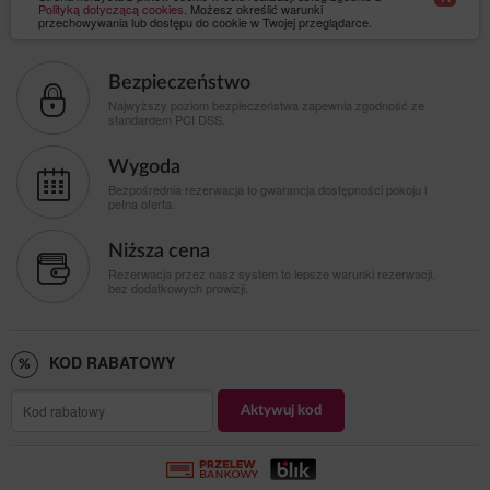
Polityką dotyczącą cookies
. Możesz określić warunki
przechowywania lub dostępu do cookie w Twojej przeglądarce.
Bezpieczeństwo
Najwyższy poziom bezpieczeństwa zapewnia zgodność ze
standardem PCI DSS.
Wygoda
Bezpośrednia rezerwacja to gwarancja dostępności pokoju i
pełna oferta.
Niższa cena
Rezerwacja przez nasz system to lepsze warunki rezerwacji,
bez dodatkowych prowizji.
KOD RABATOWY
Aktywuj kod