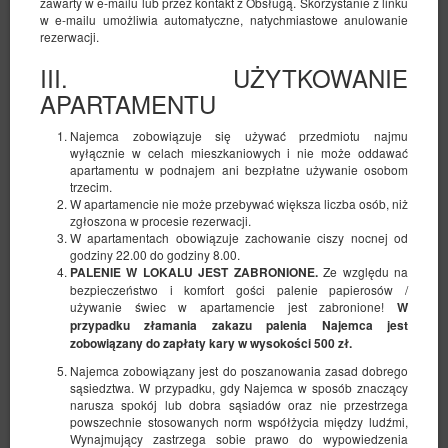
zawarty w e-mailu lub przez kontakt z Obsługą. Skorzystanie z linku
w e-mailu umożliwia automatyczne, natychmiastowe anulowanie
rezerwacji.
III. UŻYTKOWANIE
APARTAMENTU
Najemca zobowiązuje się używać przedmiotu najmu
wyłącznie w celach mieszkaniowych i nie może oddawać
apartamentu w podnajem ani bezpłatne używanie osobom
trzecim.
W apartamencie nie może przebywać większa liczba osób, niż
zgłoszona w procesie rezerwacji.
W apartamentach obowiązuje zachowanie ciszy nocnej od
godziny 22.00 do godziny 8.00.
Ze względu na
PALENIE W LOKALU JEST ZABRONIONE.
bezpieczeństwo i komfort gości palenie papierosów /
używanie świec w apartamencie jest zabronione!
W
przypadku złamania zakazu palenia Najemca jest
zobowiązany do zapłaty kary w wysokości 500 zł.
Najemca zobowiązany jest do poszanowania zasad dobrego
sąsiedztwa. W przypadku, gdy Najemca w sposób znaczący
narusza spokój lub dobra sąsiadów oraz nie przestrzega
powszechnie stosowanych norm współżycia między ludźmi,
Wynajmujący zastrzega sobie prawo do wypowiedzenia