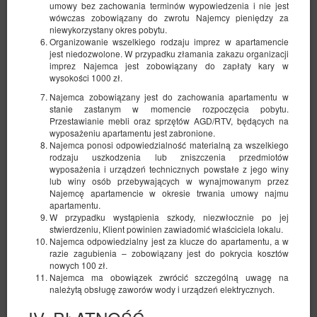
umowy bez zachowania terminów wypowiedzenia i nie jest
wówczas zobowiązany do zwrotu Najemcy pieniędzy za
niewykorzystany okres pobytu.
Organizowanie wszelkiego rodzaju imprez w apartamencie
jest niedozwolone. W przypadku złamania zakazu organizacji
imprez Najemca jest zobowiązany do zapłaty kary w
wysokości 1000 zł.
Najemca zobowiązany jest do zachowania apartamentu w
stanie zastanym w momencie rozpoczęcia pobytu.
Przestawianie mebli oraz sprzętów AGD/RTV, będących na
wyposażeniu apartamentu jest zabronione.
Najemca ponosi odpowiedzialność materialną za wszelkiego
rodzaju uszkodzenia lub zniszczenia przedmiotów
wyposażenia i urządzeń technicznych powstałe z jego winy
lub winy osób przebywających w wynajmowanym przez
Najemcę apartamencie w okresie trwania umowy najmu
apartamentu.
W przypadku wystąpienia szkody, niezwłocznie po jej
Elegant Apartment Park
stwierdzeniu, Klient powinien zawiadomić właściciela lokalu.
Najemca odpowiedzialny jest za klucze do apartamentu, a w
Skaryszewski
razie zagubienia – zobowiązany jest do pokrycia kosztów
nowych 100 zł.
Dostępna liczba: 1
Najemca ma obowiązek zwrócić szczególną uwagę na
2
4 osoby
pow. 67,00 m
1 sypialnia
należytą obsługę zaworów wody i urządzeń elektrycznych.
1 łóżko podwójne (Double), 1 duże łóżko podwójne (Queen)