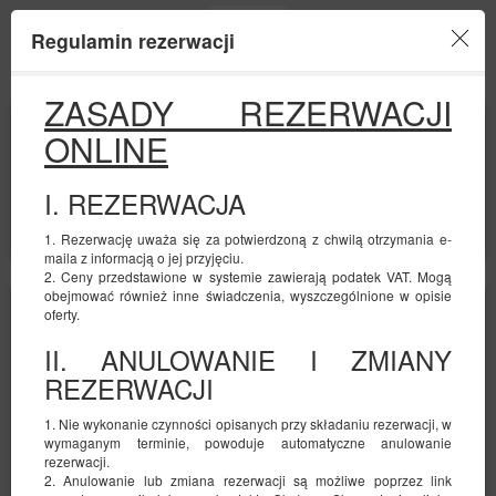
Regulamin rezerwacji
Menu
ZASADY REZERWACJI
POCZĄTEK
KONIEC
ONLINE
08
09
SIERPNIA
SIERPNIA
2026
2026
I. REZERWACJA
LICZBA OSÓB
2
FILTRY
1. Rezerwację uważa się za potwierdzoną z chwilą otrzymania e-
maila z informacją o jej przyjęciu.
2. Ceny przedstawione w systemie zawierają podatek VAT. Mogą
obejmować również inne świadczenia, wyszczególnione w opisie
oferty.
II. ANULOWANIE I ZMIANY
REZERWACJI
1. Nie wykonanie czynności opisanych przy składaniu rezerwacji, w
wymaganym terminie, powoduje automatyczne anulowanie
rezerwacji.
2. Anulowanie lub zmiana rezerwacji są możliwe poprzez link