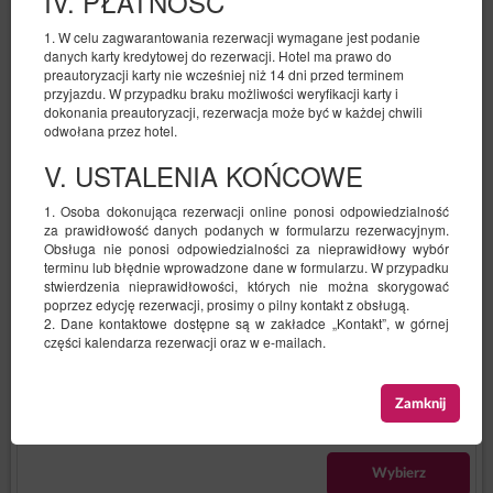
IV. PŁATNOŚĆ
1. W celu zagwarantowania rezerwacji wymagane jest podanie
383,05 zł
danych karty kredytowej do rezerwacji. Hotel ma prawo do
preautoryzacji karty nie wcześniej niż 14 dni przed terminem
2 osoby / 1 noc
przyjazdu. W przypadku braku możliwości weryfikacji karty i
dokonania preautoryzacji, rezerwacja może być w każdej chwili
odwołana przez hotel.
Udostępnij
Szczegóły
Dostępność
V. USTALENIA KOŃCOWE
Oferta bezzwrotna
Przedpłata 100%
Dowolna długość rezerwacji
?
1. Osoba dokonująca rezerwacji online ponosi odpowiedzialność
Oferta bezzwrotna
?
za prawidłowość danych podanych w formularzu rezerwacyjnym.
Obsługa nie ponosi odpowiedzialności za nieprawidłowy wybór
383,05 PLN
terminu lub błędnie wprowadzone dane w formularzu. W przypadku
stwierdzenia nieprawidłowości, których nie można skorygować
Wybierz
poprzez edycję rezerwacji, prosimy o pilny kontakt z obsługą.
2. Dane kontaktowe dostępne są w zakładce „Kontakt”, w górnej
części kalendarza rezerwacji oraz w e-mailach.
Oferta zwrotna
Przedpłata nie jest wymagana
Dowolna długość rezerwacji
?
Bezkosztowa anulacja
?
Zamknij
394,77 PLN
Wybierz