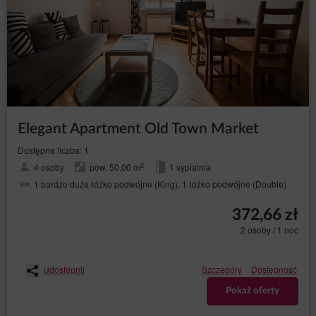
Elegant Apartment Old Town Market
Dostępna liczba: 1
2
4 osoby
pow. 50,00 m
1 sypialnia
1 bardzo duże łóżko podwójne (King), 1 łóżko podwójne (Double)
372,66 zł
2 osoby / 1 noc
Udostępnij
Szczegóły
Dostępność
Pokaż oferty