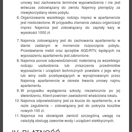
umowy bez zachowania terminów wypowiedzenia i nie jest
wówczas zobowiązany do zwrotu Najemcy pieniędzy za
niewykorzystany okres pobytu.
Organizowanie wszelkiego rodzaju imprez w apartamencie
jest niedozwolone. W przypadku złamania zakazu organizacji
imprez Najemca jest zobowiązany do zapłaty kary w
wysokości 1000 zł.
Najemca zobowiązany jest do zachowania apartamentu w
stanie zastanym w momencie rozpoczęcia pobytu.
Przestawianie mebli oraz sprzętów AGD/RTV, będących na
wyposażeniu apartamentu jest zabronione.
Najemca ponosi odpowiedzialność materialną za wszelkiego
rodzaju uszkodzenia lub zniszczenia przedmiotów
wyposażenia i urządzeń technicznych powstałe z jego winy
lub winy osób przebywających w wynajmowanym przez
Najemcę apartamencie w okresie trwania umowy najmu
Elegant Apartment Royal Castle
apartamentu.
W przypadku wystąpienia szkody, niezwłocznie po jej
Dostępna liczba: 1
stwierdzeniu, Klient powinien zawiadomić właściciela lokalu.
Najemca odpowiedzialny jest za klucze do apartamentu, a w
2
3 osoby
pow. 30,00 m
1 sypialnia
razie zagubienia – zobowiązany jest do pokrycia kosztów
1 łóżko podwójne (Double), 1 sofa jednoosobowa (Sofa Bed)
nowych 100 zł.
Najemca ma obowiązek zwrócić szczególną uwagę na
należytą obsługę zaworów wody i urządzeń elektrycznych.
340,01 zł
2 osoby / 1 noc