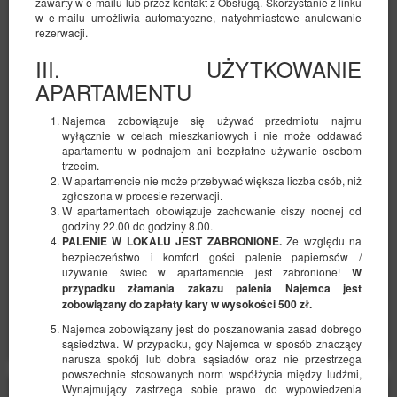
zawarty w e-mailu lub przez kontakt z Obsługą. Skorzystanie z linku
w e-mailu umożliwia automatyczne, natychmiastowe anulowanie
rezerwacji.
III. UŻYTKOWANIE
APARTAMENTU
Elegant Apartment Arkadia
Najemca zobowiązuje się używać przedmiotu najmu
wyłącznie w celach mieszkaniowych i nie może oddawać
Dostępna liczba: 1
apartamentu w podnajem ani bezpłatne używanie osobom
2
3 osoby
pow. 37,00 m
1 sypialnia
trzecim.
W apartamencie nie może przebywać większa liczba osób, niż
1 duże łóżko podwójne (Queen), 1 sofa jednoosobowa (Sofa Bed)
zgłoszona w procesie rezerwacji.
W apartamentach obowiązuje zachowanie ciszy nocnej od
340,01 zł
godziny 22.00 do godziny 8.00.
2 osoby / 1 noc
Ze względu na
PALENIE W LOKALU JEST ZABRONIONE.
bezpieczeństwo i komfort gości palenie papierosów /
używanie świec w apartamencie jest zabronione!
W
przypadku złamania zakazu palenia Najemca jest
Udostępnij
Szczegóły
Dostępność
zobowiązany do zapłaty kary w wysokości 500 zł.
Pokaż oferty
Najemca zobowiązany jest do poszanowania zasad dobrego
sąsiedztwa. W przypadku, gdy Najemca w sposób znaczący
narusza spokój lub dobra sąsiadów oraz nie przestrzega
powszechnie stosowanych norm współżycia między ludźmi,
Wynajmujący zastrzega sobie prawo do wypowiedzenia