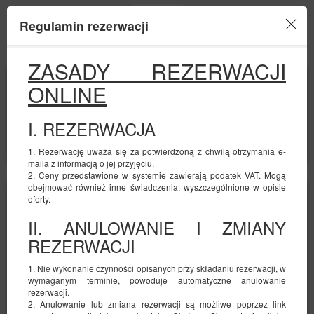
Regulamin rezerwacji
Menu
ZASADY REZERWACJI
POCZĄTEK
KONIEC
ONLINE
10
11
SIERPNIA
SIERPNIA
2026
2026
I. REZERWACJA
LICZBA OSÓB
2
FILTRY
1. Rezerwację uważa się za potwierdzoną z chwilą otrzymania e-
maila z informacją o jej przyjęciu.
2. Ceny przedstawione w systemie zawierają podatek VAT. Mogą
obejmować również inne świadczenia, wyszczególnione w opisie
oferty.
II. ANULOWANIE I ZMIANY
REZERWACJI
1. Nie wykonanie czynności opisanych przy składaniu rezerwacji, w
wymaganym terminie, powoduje automatyczne anulowanie
rezerwacji.
2. Anulowanie lub zmiana rezerwacji są możliwe poprzez link